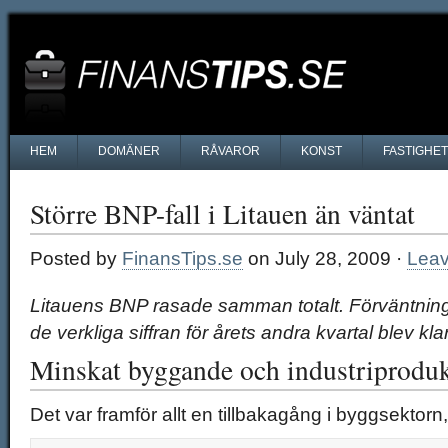
HEM
DOMÄNER
RÅVAROR
KONST
FASTIGHE
Större BNP-fall i Litauen än väntat
Posted by
FinansTips.se
on July 28, 2009 ·
Lea
Litauens BNP rasade samman totalt. Förväntnin
de verkliga siffran för årets andra kvartal blev kla
Minskat byggande och industriprodu
Det var framför allt en tillbakagång i byggsektorn