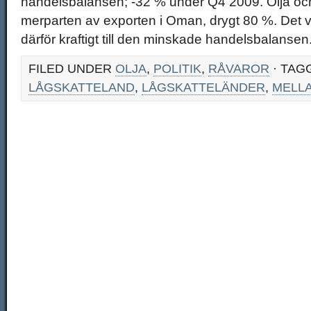
handelsbalansen; -32 % under Q4 2009. Olja och
merparten av exporten i Oman, drygt 80 %. Det vi
därför kraftigt till den minskade handelsbalansen
FILED UNDER
OLJA
,
POLITIK
,
RÅVAROR
· TAG
LÅGSKATTELAND
,
LÅGSKATTELÄNDER
,
MELL