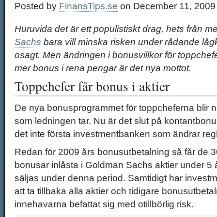
Posted by
FinansTips.se
on December 11, 2009
Huruvida det är ett populistiskt drag, hets från me
Sachs
bara vill minska risken under rådande lågk
osagt. Men ändringen i bonusvillkor för toppchef
mer bonus i rena pengar är det nya mottot.
Toppchefer får bonus i aktier
De nya bonusprogrammet för toppcheferna blir nu k
som ledningen tar. Nu är det slut på kontantbonu
det inte första investmentbanken som ändrar reg
Redan för 2009 års bonusutbetalning så får de 
bonusar inlåsta i Goldman Sachs aktier under 5 år
säljas under denna period. Samtidigt har invest
att ta tillbaka alla aktier och tidigare bonusutbe
innehavarna befattat sig med otillbörlig risk.