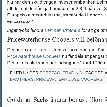
Nu har den skuldtyngda investmentbanken Lehma
att dela ut den årliga bonusen för 2009 på över 36
Europeiska medarbetarna, framför de i London. K
en paradox?
Inget tycks hindra
Lehman Brothers
för att ge ut 
Pricewaterhouse Coopers vill belöna
Det är en amerikansk domstol som har godkänt a
Pricewaterhouse Coopers
nu får dela ut pengar t
Detta trots att firman har fodringar på runt 1700 m
FILED UNDER
FÖRETAG
,
TRADING
· TAGGED 
BROTHERS
,
PRICEWATERHOUSE COOPERS
Goldman Sachs ändrar bonusvillkor f