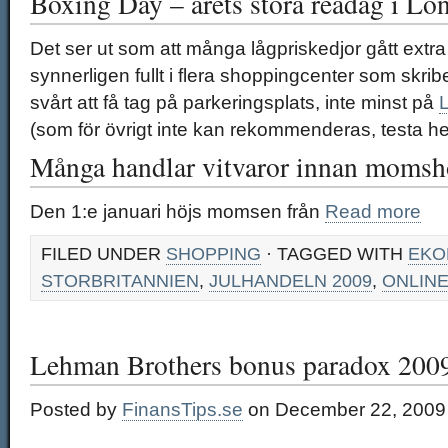
Boxing Day – årets stora readag i Lo
Det ser ut som att många lågpriskedjor gått extra 
synnerligen fullt i flera shoppingcenter som skrib
svårt att få tag på parkeringsplats, inte minst på
(som för övrigt inte kan rekommenderas, testa he
Många handlar vitvaror innan momsh
Den 1:e januari höjs momsen från
Read more
FILED UNDER
SHOPPING
· TAGGED WITH
EKO
STORBRITANNIEN
,
JULHANDELN 2009
,
ONLIN
Lehman Brothers bonus paradox 200
Posted by
FinansTips.se
on December 22, 2009