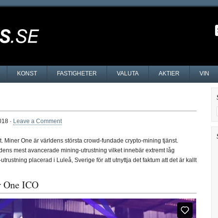
KONST
FASTIGHETER
VALUTA
AKTIER
VIN
018 ·
Leave a Comment
st. Miner One är världens största crowd-fundade crypto-mining tjänst.
ens mest avancerade mining-utrustning vilket innebär extremt låg
ustning placerad i Luleå, Sverige för att utnyttja det faktum att det är kallt
er One ICO