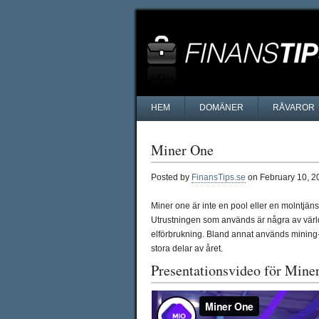
HEM
DOMÄNER
RÅVAROR
Miner One
Posted by
FinansTips.se
on February 10, 2
Miner one är inte en pool eller en molntjän
Utrustningen som används är några av värld
elförbrukning. Bland annat används mining-utr
stora delar av året.
Presentationsvideo för Min