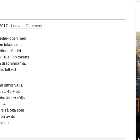
2017 ·
Leave a Comment
edje-lotteri med
gen token som
änds för det
e True Flip tokens
ga dragningarna.
s lott vid
l siffror väljs,
an 1-49 + ett
 the Moon
väljs
1-4.
rs så ofta som
gen av de
itmen.