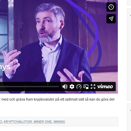
 med och gräva fram kryptovalutor på ett optimalt sätt så kan du göra det
CO
,
KRYPTOVALUTOR
,
MINER ONE
,
MINING