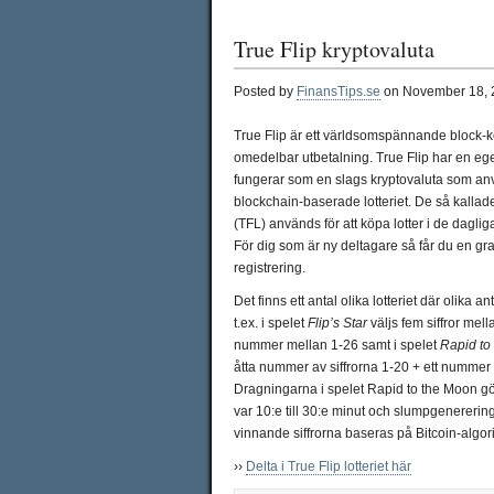
True Flip kryptovaluta
Posted by
FinansTips.se
on November 18, 
True Flip är ett världsomspännande block-k
omedelbar utbetalning. True Flip har en e
fungerar som en slags kryptovaluta som anv
blockchain-baserade lotteriet. De så kallad
(TFL) används för att köpa lotter i de dagli
För dig som är ny deltagare så får du en grati
registrering.
Det finns ett antal olika lotteriet där olika anta
t.ex. i spelet
Flip’s Star
väljs fem siffror mell
nummer mellan 1-26 samt i spelet
Rapid to
åtta nummer av siffrorna 1-20 + ett nummer 
Dragningarna i spelet Rapid to the Moon gö
var 10:e till 30:e minut och slumpgenererin
vinnande siffrorna baseras på Bitcoin-algor
››
Delta i True Flip lotteriet här