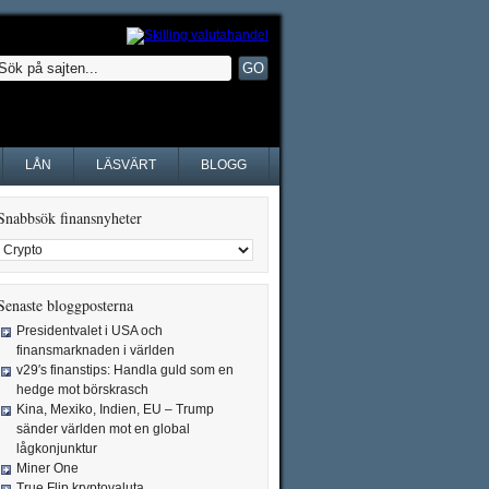
LÅN
LÄSVÄRT
BLOGG
Snabbsök finansnyheter
Senaste bloggposterna
Presidentvalet i USA och
finansmarknaden i världen
v29′s finanstips: Handla guld som en
hedge mot börskrasch
Kina, Mexiko, Indien, EU – Trump
sänder världen mot en global
lågkonjunktur
Miner One
True Flip kryptovaluta