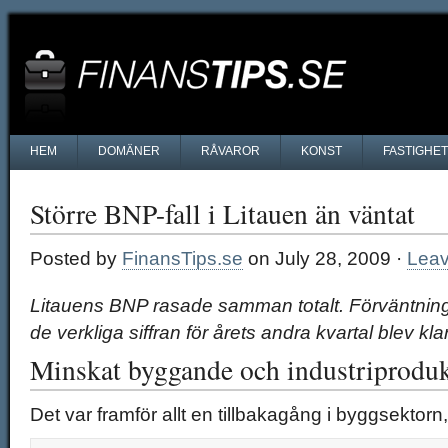
HEM
DOMÄNER
RÅVAROR
KONST
FASTIGHE
Större BNP-fall i Litauen än väntat
Posted by
FinansTips.se
on July 28, 2009 ·
Lea
Litauens BNP rasade samman totalt. Förväntnin
de verkliga siffran för årets andra kvartal blev kla
Minskat byggande och industriprodu
Det var framför allt en tillbakagång i byggsektorn