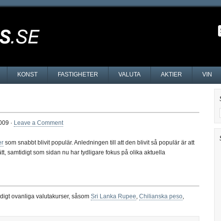
KONST
FASTIGHETER
VALUTA
AKTIER
VIN
009 ·
Leave a Comment
er
som snabbt blivit populär. Anledningen till att den blivit så populär är att
sätt, samtidigt som sidan nu har tydligare fokus på olika aktuella
ldigt ovanliga valutakurser, såsom
Sri Lanka Rupee
,
Chilianska peso
,