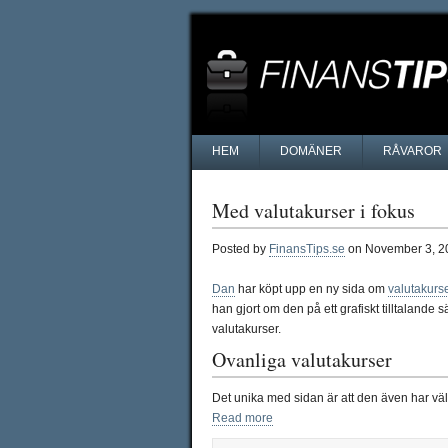
HEM
DOMÄNER
RÅVAROR
Med valutakurser i fokus
Posted by
FinansTips.se
on November 3, 2
Dan
har köpt upp en ny sida om
valutakurs
han gjort om den på ett grafiskt tilltalande 
valutakurser.
Ovanliga valutakurser
Det unika med sidan är att den även har vä
Read more