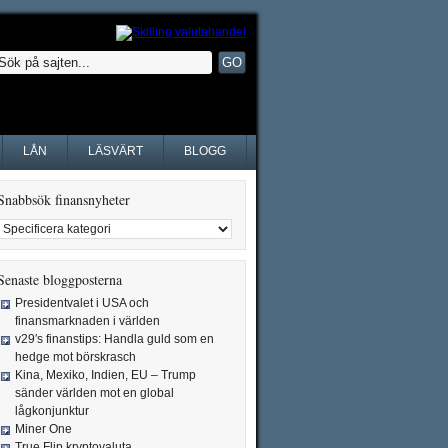
LÅN
LÄSVÄRT
BLOGG
Snabbsök finansnyheter
Senaste bloggposterna
Presidentvalet i USA och
finansmarknaden i världen
v29′s finanstips: Handla guld som en
hedge mot börskrasch
Kina, Mexiko, Indien, EU – Trump
sänder världen mot en global
lågkonjunktur
Miner One
True Flip kryptovaluta