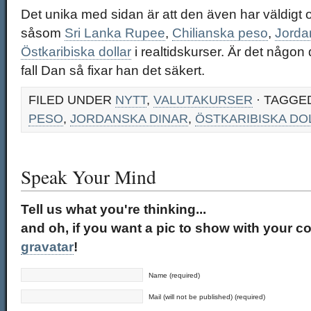
Det unika med sidan är att den även har väldigt 
såsom
Sri Lanka Rupee
,
Chilianska peso
,
Jorda
Östkaribiska dollar
i realtidskurser. Är det någon
fall Dan så fixar han det säkert.
FILED UNDER
NYTT
,
VALUTAKURSER
· TAGGE
PESO
,
JORDANSKA DINAR
,
ÖSTKARIBISKA DO
Speak Your Mind
Tell us what you're thinking...
and oh, if you want a pic to show with your c
gravatar
!
Name (required)
Mail (will not be published) (required)