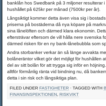
banklån hos Swedbank på 3 miljoner resulterar i
hushållet på 625kr per månad (7500kr per år).
Långsiktigt kommer detta även visa sig i bostads
priserna på bostäderna då nya köpare på marknade
sina lånelöften och därmed klara ekonomin. Dett
eftersträvar eftersom de vill hålla nere svenska 
därmed risken för en ny bank-lånebubbla som sp
Andra storbanker verkar än så länge avvakta med
bolåneräntor vilket gör det möjligt för hushållen 
del av sitt bolån för att trygga sig inför en höjn
alltför förmånlig ränta vid bindning nu, då banker
detta i sin risk och långsiktiga plan.
FILED UNDER
FASTIGHETER
· TAGGED WITH
FINANSINSPEKTIONEN
,
RISKVIKT