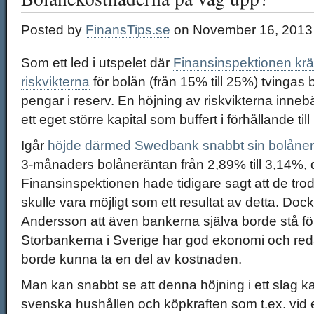
Posted by
FinansTips.se
on November 16, 2013
Som ett led i utspelet där
Finansinspektionen krä
riskvikterna
för bolån (från 15% till 25%) tvingas
pengar i reserv. En höjning av riskvikterna inne
ett eget större kapital som buffert i förhållande til
Igår
höjde därmed Swedbank snabbt sin bolåner
3-månaders bolåneräntan från 2,89% till 3,14%, 
Finansinspektionen hade tidigare sagt att de tr
skulle vara möjligt som ett resultat av detta. Do
Andersson att även bankerna själva borde stå fö
Storbankerna i Sverige har god ekonomi och red
borde kunna ta en del av kostnaden.
Man kan snabbt se att denna höjning i ett slag k
svenska hushållen och köpkraften som t.ex. vid e