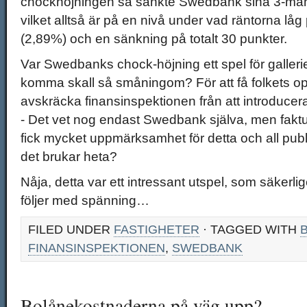
chockhöjningen så sänkte Swedbank sina 3-månad
vilket alltså är på en nivå under vad räntorna l
(2,89%) och en sänkning på totalt 30 punkter.
Var Swedbanks chock-höjning ett spel för gallerie
komma skall så småningom? För att få folkets opi
avskräcka finansinspektionen från att introducera
- Det vet nog endast Swedbank själva, men fakt
fick mycket uppmärksamhet för detta och all publi
det brukar heta?
Nåja, detta var ett intressant utspel, som säkerli
följer med spänning…
FILED UNDER
FASTIGHETER
· TAGGED WITH
FINANSINSPEKTIONEN
,
SWEDBANK
Bolånekostnaderna på väg upp?