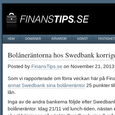
HEM
DOMÄNER
RÅVAROR
KONST
FASTIGHE
Bolåneräntorna hos Swedbank korrig
Posted by
FinansTips.se
on November 21, 2013
Som vi rapporterade om förra veckan här på Fin
annat Swedbank sina bolåneräntor
25 punkter ti
lån.
Inga av de andra bankerna följde efter Swedban
bolåneräntor. Idag 21/11 vid lunch-tiden, nästan 